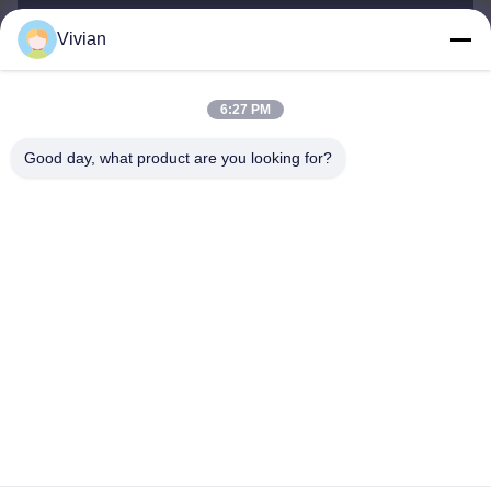
Vivian
vivian@benraymed.com
E-mail
6:27 PM
Good day, what product are you looking for?
0086-158-1879-0524
Telepon
Guangzhou Benray Medical Equipment Co.,
Ltd.