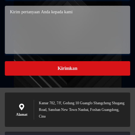
Kirimkan
Kamar 702, 7/F, Gedung 10 Guangfo Shangcheng Shugang
Road, Sanshan New Town Nanhai, Foshan Guangdong,
Alamat
Cina