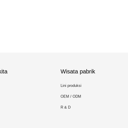
ita
Wisata pabrik
Lini produksi
OEM / ODM
R & D