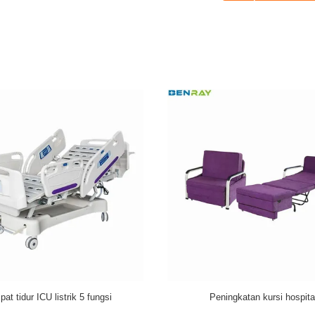
U Bed
ABS Anesthesia Trolley 780 X 475 X 920mm
Rumah S
Kolom Baja Plastik