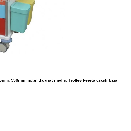
475mm
930mm mobil darurat medis
Trolley kereta crash baja
,
,