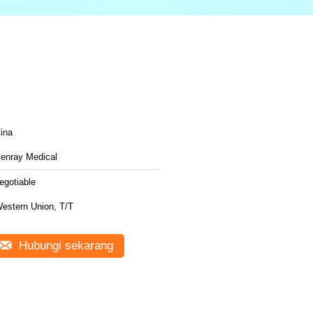
ina
enray Medical
egotiable
estern Union, T/T
Hubungi sekarang