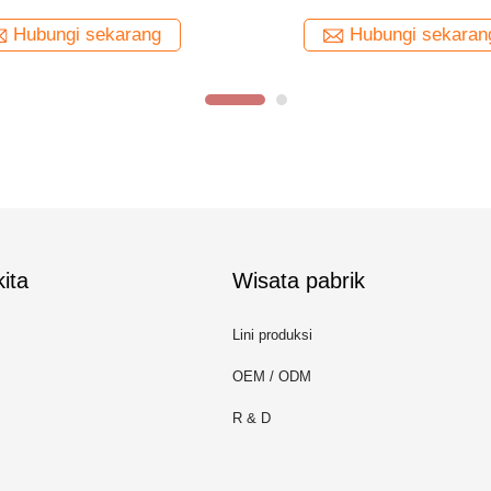
Hubungi sekarang
ita
Wisata pabrik
Lini produksi
OEM / ODM
R & D