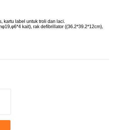
artu label untuk troli dan laci.
9,φ6*4 kait), rak defibrillator ((36.2*39.2*12cm),