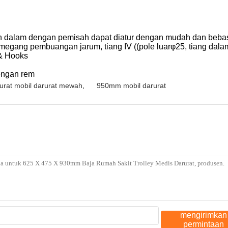
ian dalam dengan pemisah dapat diatur dengan mudah dan bebas, k
egang pembuangan jarum, tiang IV ((pole luarφ25, tiang dalamφ1
 & Hooks
engan rem
urat mobil darurat mewah
,
950mm mobil darurat
mengirimkan
permintaan