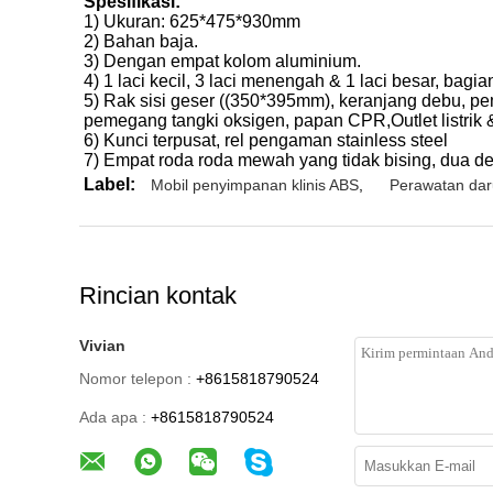
Spesifikasi:
1) Ukuran: 625*475*930mm
2) Bahan baja
.
3) Dengan empat kolom aluminium.
4) 1 laci kecil, 3 laci menengah & 1 laci besar, bag
5) Rak sisi geser ((350*395mm), keranjang debu, pem
pemegang tangki oksigen, papan CPR,Outlet listrik
6) Kunci terpusat, rel pengaman stainless steel
7) Empat roda roda mewah yang tidak bising, dua d
Label:
Mobil penyimpanan klinis ABS
,
Perawatan dar
Rincian kontak
Vivian
Nomor telepon :
+8615818790524
Ada apa :
+8615818790524