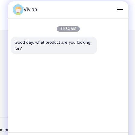
Vivian
11:54 AM
Good day, what product are you looking 
for?
Kirimkan Kami
Send
n pribadi
Situs Seluler