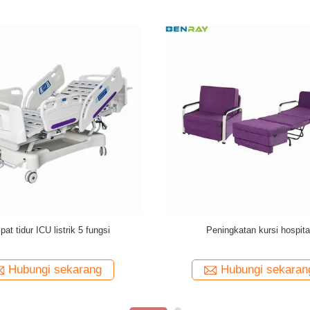
 Anesthesia Trolley 780 X 475 X 920mm
Rumah Sakit mewah ICU 
Kolom Baja Plastik
Electric Be
Hubungi sekarang
Hubungi se