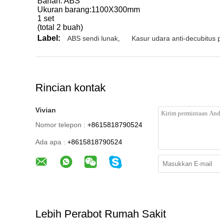
Bahan: ABS
Ukuran barang:1100X300mm
1 set
(total 2 buah)
Label:
ABS sendi lunak
,
Kasur udara anti-decubitus 
Rincian kontak
Vivian
Nomor telepon :
+8615818790524
Ada apa :
+8615818790524
Lebih Perabot Rumah Sakit