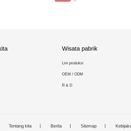
ita
Wisata pabrik
Lini produksi
OEM / ODM
R & D
Tentang kita
Berita
Sitemap
Kebijaka