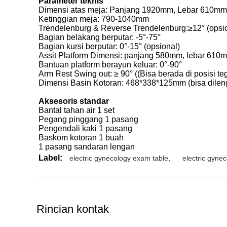
Parameter teknis
Dimensi atas meja: Panjang 1920mm, Lebar 610mm
Ketinggian meja: 790-1040mm
Trendelenburg & Reverse Trendelenburg:≥12° (opsi
Bagian belakang berputar: -5°-75°
Bagian kursi berputar: 0°-15° (opsional)
Assit Platform Dimensi: panjang 580mm, lebar 610
Bantuan platform berayun keluar: 0°-90°
Arm Rest Swing out: ≥ 90° ((Bisa berada di posisi teg
Dimensi Basin Kotoran: 468*338*125mm (bisa dilen
Aksesoris standar
Bantal tahan air 1 set
Pegang pinggang 1 pasang
Pengendali kaki 1 pasang
Baskom kotoran 1 buah
1 pasang sandaran lengan
Label:
electric gynecology exam table
,
electric gyne
Rincian kontak