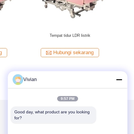
l
Pemanas Bayi Rumah Sakit LED Layar
Sentuh Pemanas Bayi Baru Lahir dengan Baki
Sinar-X, Timer APGAR
ng
Hubungi sekarang
Vivian
9:57 PM
Good day, what product are you looking 
for?
Kirimkan Kami