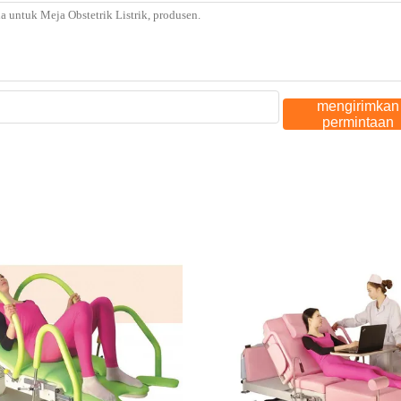
mengirimkan
permintaan