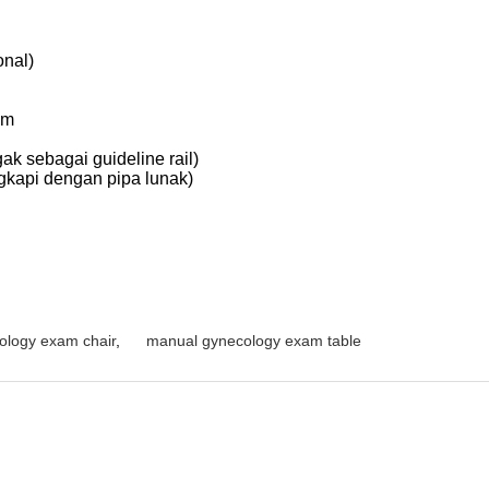
onal)
mm
ak sebagai guideline rail)
gkapi dengan pipa lunak)
cology exam chair
,
manual gynecology exam table