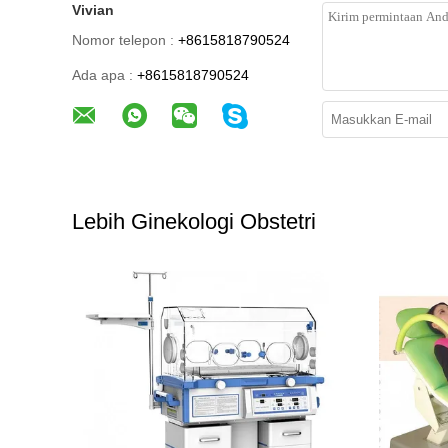
Vivian
Nomor telepon :
+8615818790524
Ada apa :
+8615818790524
Lebih Ginekologi Obstetri