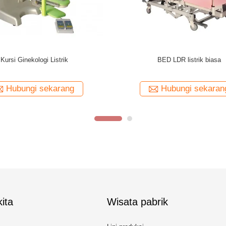
Pemanas Radiant Bayi
Meja ginekologi manua
Hubungi sekarang
Hubungi sekara
ita
Wisata pabrik