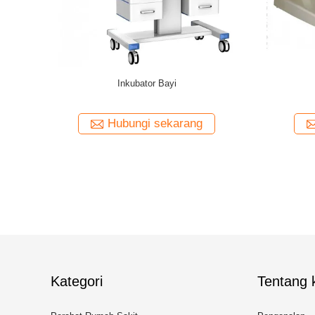
ik
Inkubator Bayi
ang
Hubungi sekarang
Kategori
Tentang k