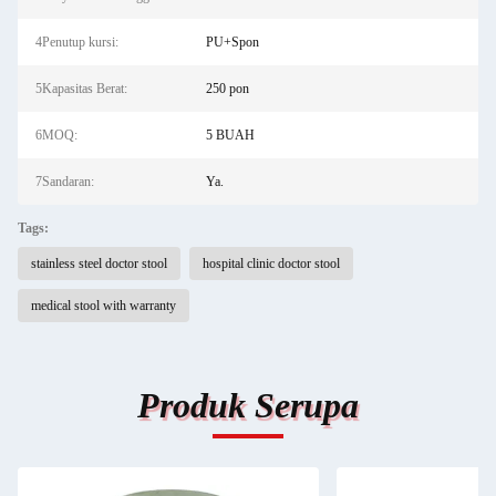
4Penutup kursi:
PU+Spon
5Kapasitas Berat:
250 pon
6MOQ:
5 BUAH
7Sandaran:
Ya.
Tags:
stainless steel doctor stool
hospital clinic doctor stool
medical stool with warranty
Produk Serupa