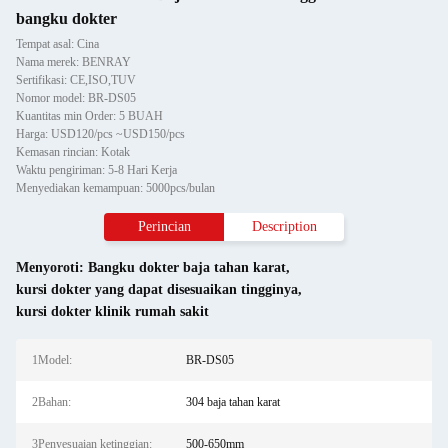
bangku dokter
Tempat asal: Cina
Nama merek: BENRAY
Sertifikasi: CE,ISO,TUV
Nomor model: BR-DS05
Kuantitas min Order: 5 BUAH
Harga: USD120/pcs ~USD150/pcs
Kemasan rincian: Kotak
Waktu pengiriman: 5-8 Hari Kerja
Menyediakan kemampuan: 5000pcs/bulan
Perincian
Description
Menyoroti:
Bangku dokter baja tahan karat
,
kursi dokter yang dapat disesuaikan tingginya
,
kursi dokter klinik rumah sakit
1Model:
BR-DS05
2Bahan:
304 baja tahan karat
3Penyesuaian ketinggian:
500-650mm