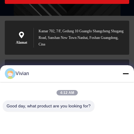
Kamar 702, 7/F, Gedung 10 Guangfo Shangcheng Shugang
Road, Sanshan New Town Nanhai, Foshan Guangdong,
Alamat
Cina
Vivian
vivian@benraymed.com
E-mail
4:12 AM
Good day, what product are you looking for?
0086-158-1879-0524
Telepon