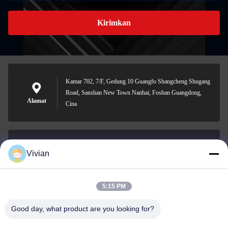
Kirimkan
Kamar 702, 7/F, Gedung 10 Guangfo Shangcheng Shugang
Road, Sanshan New Town Nanhai, Foshan Guangdong,
Alamat
Cina
Vivian
vivian@benraymed.com
E-mail
5:15 PM
Good day, what product are you looking for?
0086-158-1879-0524
Telepon