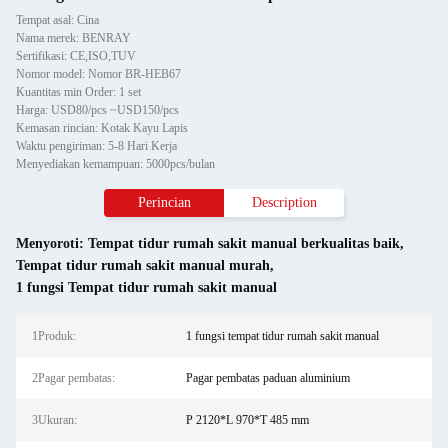
Tempat asal: Cina
Nama merek: BENRAY
Sertifikasi: CE,ISO,TUV
Nomor model: Nomor BR-HEB67
Kuantitas min Order: 1 set
Harga: USD80/pcs ~USD150/pcs
Kemasan rincian: Kotak Kayu Lapis
Waktu pengiriman: 5-8 Hari Kerja
Menyediakan kemampuan: 5000pcs/bulan
Perincian
Description
Menyoroti:
Tempat tidur rumah sakit manual berkualitas baik
,
Tempat tidur rumah sakit manual murah
,
1 fungsi Tempat tidur rumah sakit manual
1Produk:
1 fungsi tempat tidur rumah sakit manual
2Pagar pembatas:
Pagar pembatas paduan aluminium
3Ukuran:
P 2120*L 970*T 485 mm