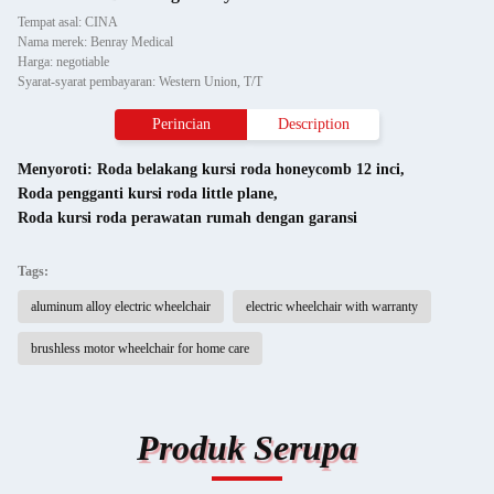
Tempat asal: CINA
Nama merek: Benray Medical
Harga: negotiable
Syarat-syarat pembayaran: Western Union, T/T
Perincian
Description
Menyoroti:
Roda belakang kursi roda honeycomb 12 inci
,
Roda pengganti kursi roda little plane
,
Roda kursi roda perawatan rumah dengan garansi
Tags:
aluminum alloy electric wheelchair
electric wheelchair with warranty
brushless motor wheelchair for home care
Produk Serupa