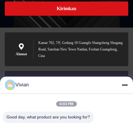
Kirimkan
Kamar 702, 7/F, Gedung 10 Guangfo Shangcheng Shugang
Road, Sanshan New Town Nanhai, Foshan Guangdong,
Alamat
Cina
Vivian
vivian@benraymed.com
E-mail
6:03 PM
Good day, what product are you looking for?
0086-158-1879-0524
Telepon