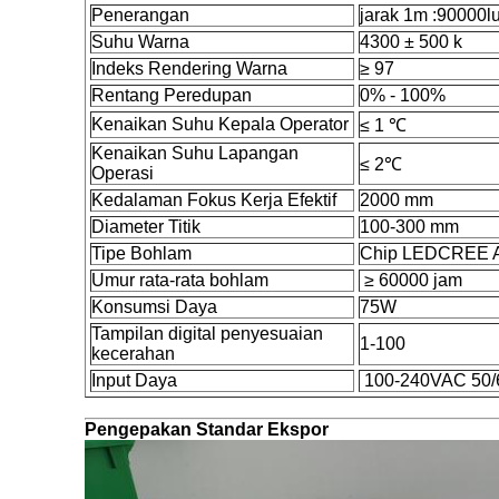
Penerangan
jarak 1m :90000l
Suhu Warna
4300 ± 500 k
Indeks Rendering Warna
≥ 97
Rentang Peredupan
0% - 100%
Kenaikan Suhu Kepala Operator
≤ 1 ℃
Kenaikan Suhu Lapangan
≤ 2℃
Operasi
Kedalaman Fokus Kerja Efektif
2000 mm
Diameter Titik
100-300 mm
Tipe Bohlam
Chip LEDCREE A
Umur rata-rata bohlam
≥ 60000 jam
Konsumsi Daya
75W
Tampilan digital penyesuaian
1-100
kecerahan
Input Daya
100-240VAC 50/
Pengepakan Standar Ekspor