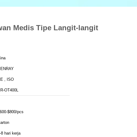
n Medis Tipe Langit-langit
ina
BENRAY
CE , ISO
R-OT400L
600-$800/pcs
arton
-8 hari kerja