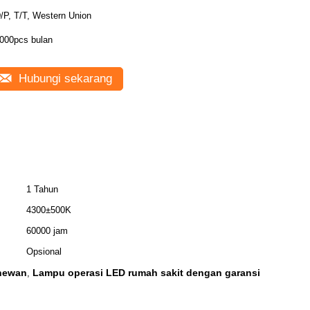
/P, T/T, Western Union
000pcs bulan
Hubungi sekarang
1 Tahun
4300±500K
60000 jam
Opsional
 hewan
Lampu operasi LED rumah sakit dengan garansi
,