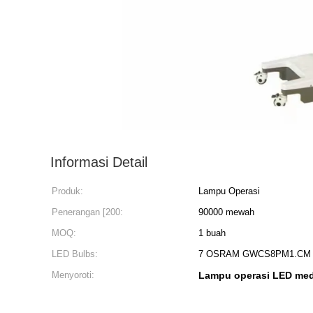
Informasi Detail
Produk:
Lampu Operasi
Penerangan [200:
90000 mewah
MOQ:
1 buah
LED Bulbs:
7 OSRAM GWCS8PM1.CM
Menyoroti:
Lampu operasi LED medi