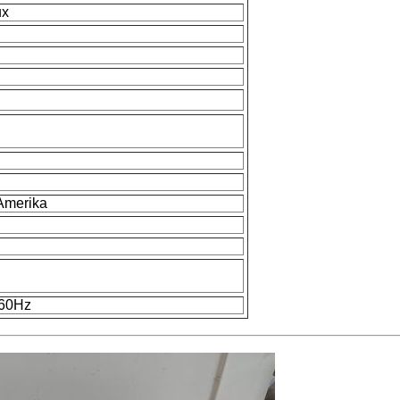
ux
merika
60Hz