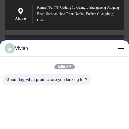
Kamar 702, 7/F, Gedung 10 Guangfo Shangcheng Shugang
Road, Sanshan New Town Nanhai, Foshan Guangdong,
Alamat
Cina
Vivian
vivian@benraymed.com
E-mail
8:56 AM
Good day, what product are you looking for?
0086-158-1879-0524
Telepon
Guangzhou Benray Medical Equipment Co.,