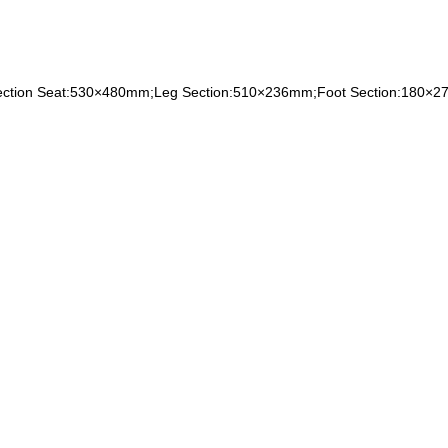
ction Seat:530×480mm;Leg Section:510×236mm;Foot Section:180×