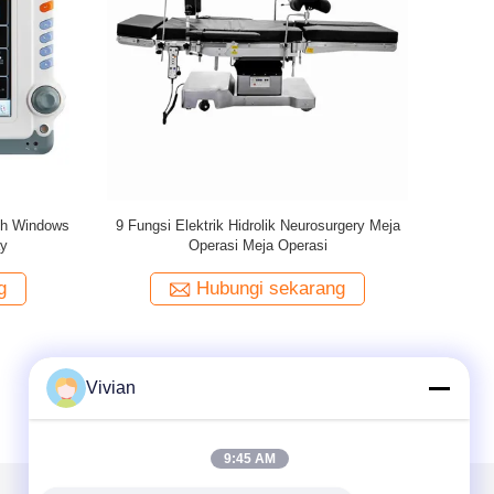
i Tinggi
10,2" Layar Sentuh LED Layar Rotasi Memori
USB Probe Tahan Air Interpretasi Otomatis
Monitor Janin
g
Hubungi sekarang
Vivian
9:45 AM