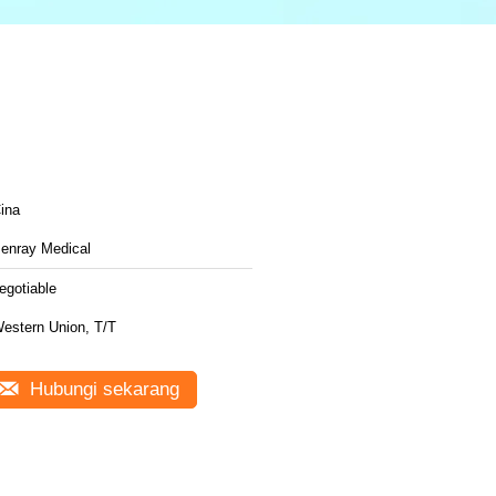
ina
enray Medical
egotiable
estern Union, T/T
Hubungi sekarang