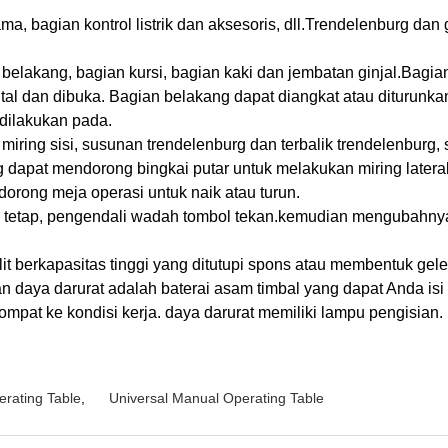
utama, bagian kontrol listrik dan aksesoris, dll.Trendelenburg da
 belakang, bagian kursi, bagian kaki dan jembatan ginjal.Bagia
tal dan dibuka. Bagian belakang dapat diangkat atau diturunkan d
dilakukan pada.
 miring sisi, susunan trendelenburg dan terbalik trendelenburg,
 dapat mendorong bingkai putar untuk melakukan miring lateral
orong meja operasi untuk naik atau turun.
daya tetap, pengendali wadah tombol tekan.kemudian mengubahn
lit berkapasitas tinggi yang ditutupi spons atau membentuk gel
n daya darurat adalah baterai asam timbal yang dapat Anda isi u
pat ke kondisi kerja. daya darurat memiliki lampu pengisian. ke
erating Table
,
Universal Manual Operating Table