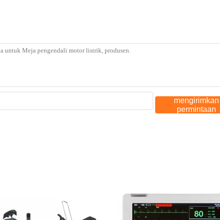
mengirimkan
permintaan