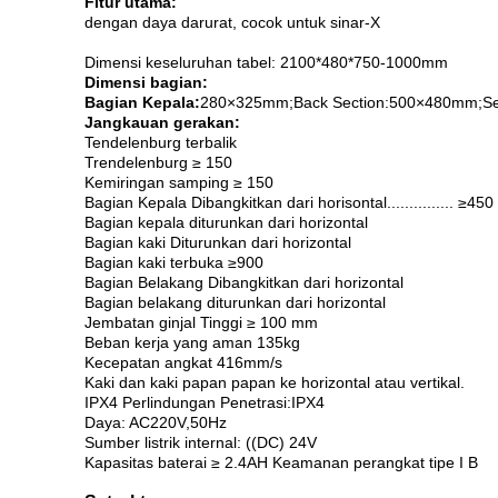
Fitur utama:
dengan daya darurat, cocok untuk sinar-X
Dimensi keseluruhan tabel: 2100*480*750-1000mm
Dimensi bagian:
Bagian Kepala:
280×325mm;Back Section:500×480mm;Se
Jangkauan gerakan:
Tendelenburg terbalik
Trendelenburg ≥ 150
Kemiringan samping ≥ 150
Bagian Kepala Dibangkitkan dari horisontal............... ≥450
Bagian kepala diturunkan dari horizontal
Bagian kaki Diturunkan dari horizontal
Bagian kaki terbuka ≥900
Bagian Belakang Dibangkitkan dari horizontal
Bagian belakang diturunkan dari horizontal
Jembatan ginjal Tinggi ≥ 100 mm
Beban kerja yang aman 135kg
Kecepatan angkat 416mm/s
Kaki dan kaki papan papan ke horizontal atau vertikal.
IPX4 Perlindungan Penetrasi:IPX4
Daya: AC220V,50Hz
Sumber listrik internal: ((DC) 24V
Kapasitas baterai ≥ 2.4AH Keamanan perangkat tipe I B