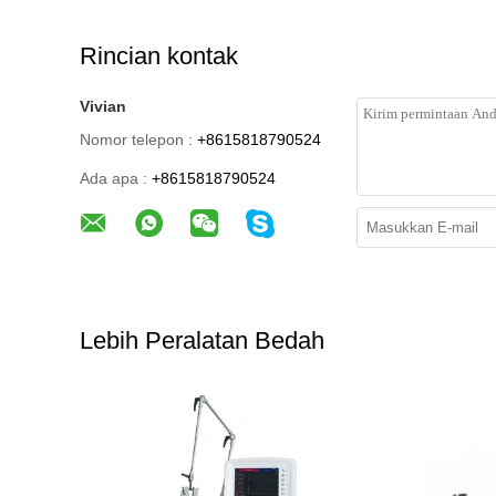
Rincian kontak
Vivian
Nomor telepon :
+8615818790524
Ada apa :
+8615818790524
Lebih Peralatan Bedah