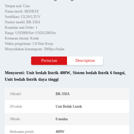
Tempat asal: Cina
Nama merek: BENRAY
Sertifikasi: CE,ISO,TUV
Nomor model: BR-350A
Kuantitas min Order: 1
Harga: USD900/Set~USD1200/Set
Kemasan rincian: Kotak
Waktu pengiriman: 5-8 Hari Kerja
Menyediakan kemampuan: 5000pcs/bulan
Perincian
Description
Menyoroti:
Unit bedah listrik 400W
,
Sistem bedah listrik 6 fungsi
,
Unit bedah listrik daya tinggi
1Model:
BR-350A
2Produk:
Unit Bedah Listrik
3Mode:
6 modus
4kekuatan penuh:
400W