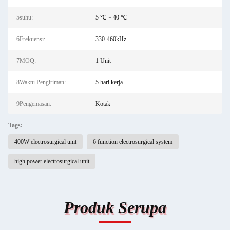
5suhu:
5 ℃ ~ 40 ℃
6Frekuensi:
330-460kHz
7MOQ:
1 Unit
8Waktu Pengiriman:
5 hari kerja
9Pengemasan:
Kotak
Tags:
400W electrosurgical unit
6 function electrosurgical system
high power electrosurgical unit
Produk Serupa