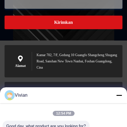
Kirimkan
Kamar 702, 7/F, Gedung 10 Guangfo Shangcheng Shugang
Road, Sanshan New Town Nanhai, Foshan Guangdong,
Alamat
Cina
Vivian
vivian@benraymed.com
E-mail
12:54 PM
Good day, what product are you looking for?