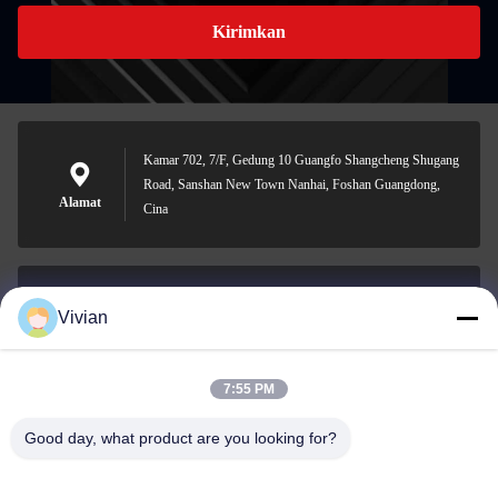
Kirimkan
Kamar 702, 7/F, Gedung 10 Guangfo Shangcheng Shugang
Road, Sanshan New Town Nanhai, Foshan Guangdong,
Alamat
Cina
Vivian
vivian@benraymed.com
E-mail
7:55 PM
Good day, what product are you looking for?
0086-158-1879-0524
Telepon