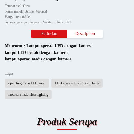
Tempat asal: Cina
Nama merek: Benray Medical
Harga: negotiable
Syarat-syarat pembayaran: Western Union, T/T
Perincian
Description
Menyoroti:
Lampu operasi LED dengan kamera
,
lampu LED bedah dengan kamera
,
lampu operasi medis dengan kamera
Tags:
operating room LED lamp
LED shadowless surgical lamp
medical shadowless lighting
Produk Serupa